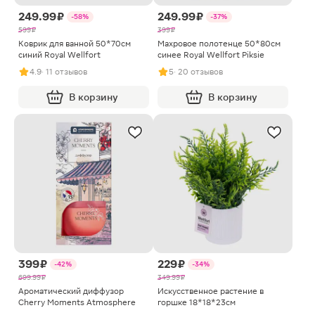
249.99 ₽
249.99 ₽
-58%
-37%
599 ₽
399 ₽
Коврик для ванной 50*70см
Махровое полотенце 50*80см
синий Royal Wellfort
синее Royal Wellfort Piksie
4.9
· 11 отзывов
5
· 20 отзывов
В корзину
В корзину
399 ₽
229 ₽
-42%
-34%
699.99 ₽
349.99 ₽
Ароматический диффузор
Искусственное растение в
Cherry Moments Atmosphere
горшке 18*18*23см