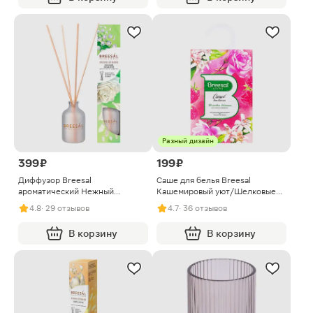
Разный дизайн
399 ₽
199 ₽
Диффузор Breesal
Саше для белья Breesal
ароматический Нежный
Кашемировый уют/Шелковые
поцелуй 40мл
объятия в ассортименте
4.8
· 29 отзывов
4.7
· 36 отзывов
В корзину
В корзину