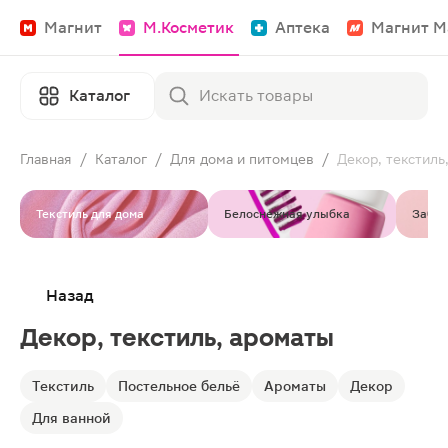
Магнит
М.Косметик
Аптека
Магнит М
Каталог
Главная
/
Каталог
/
Для дома и питомцев
/
Декор, текстиль
Текстиль для дома
Белоснежная улыбка
Забот
Назад
Декор, текстиль, ароматы
Текстиль
Постельное бельё
Ароматы
Декор
Для ванной