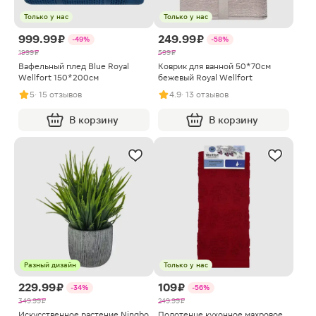
Только у нас
Только у нас
999.99 ₽
249.99 ₽
-49%
-58%
1999 ₽
599 ₽
Вафельный плед Blue Royal
Коврик для ванной 50*70см
Wellfort 150*200см
бежевый Royal Wellfort
5
· 15 отзывов
4.9
· 13 отзывов
В корзину
В корзину
Разный дизайн
Только у нас
229.99 ₽
109 ₽
-34%
-56%
349.99 ₽
249.99 ₽
Искусственное растение Ningbo
Полотенце кухонное махровое