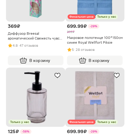
Финальная цена
Только у нас
369 ₽
699.99 ₽
-29%
999 ₽
Диффузор Breesal
Махровое полотенце 100*150см
ароматический Свежесть чувств
синее Royal Wellfort Piksie
40мл
4.8
· 47 отзывов
5
· 28 отзывов
В корзину
В корзину
Только у нас
Финальная цена
Только у нас
125 ₽
699.99 ₽
-58%
-29%