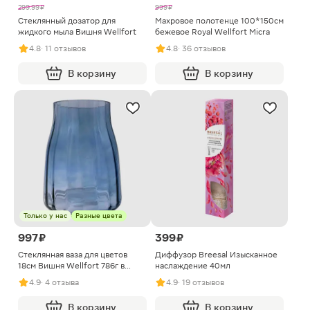
299.99 ₽
999 ₽
Стеклянный дозатор для
Махровое полотенце 100*150см
жидкого мыла Вишня Wellfort
бежевое Royal Wellfort Micra
4.8
· 11 отзывов
4.8
· 36 отзывов
В корзину
В корзину
Только у нас
Разные цвета
997 ₽
399 ₽
Стеклянная ваза для цветов
Диффузор Breesal Изысканное
18см Вишня Wellfort 786г в
наслаждение 40мл
ассортименте
4.9
· 4 отзыва
4.9
· 19 отзывов
В корзину
В корзину