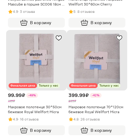
Mascube в горшке SC006 18см в
Wellfort 30*60см Cherry
ассортименте
4.9
· 3 отзыва
5
· 8 отзывов
В корзину
В корзину
Финальная цена
Только у нас
Финальная цена
Только у нас
99.99 ₽
399.99 ₽
-49%
-42%
199 ₽
699 ₽
Махровое полотенце 30*50см
Махровое полотенце 70*120см
бежевое Royal Wellfort Micra
бежевое Royal Wellfort Micra
4.9
· 16 отзывов
4.8
· 26 отзывов
В корзину
В корзину