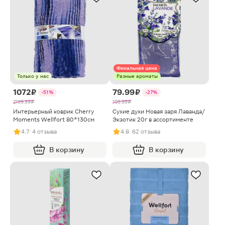
Финальная цена
Только у нас
Разные ароматы
1072 ₽
79.99 ₽
-51%
-27%
2199.99 ₽
109.99 ₽
Интерьерный коврик Cherry
Сухие духи Новая заря Лаванда/
Moments Wellfort 80*130см
Экзотик 20г в ассортименте
4.7
· 4 отзыва
4.8
· 62 отзыва
В корзину
В корзину