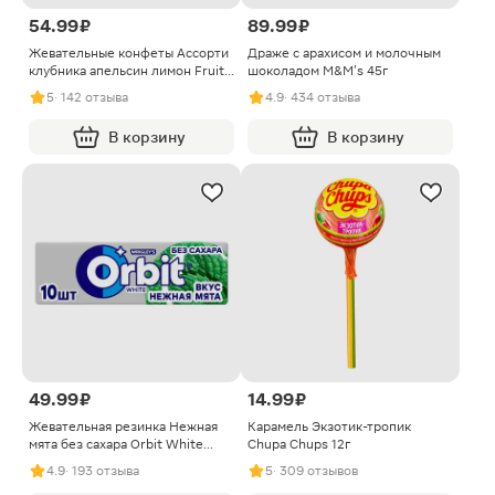
54.99 ₽
89.99 ₽
Жевательные конфеты Ассорти
Драже с арахисом и молочным
клубника апельсин лимон Fruit-
шоколадом M&M's 45г
Tella 41г
5
· 142 отзыва
4.9
· 434 отзыва
В корзину
В корзину
49.99 ₽
14.99 ₽
Жевательная резинка Нежная
Карамель Экзотик-тропик
мята без сахара Orbit White
Chupa Chups 12г
13.6г
4.9
· 193 отзыва
5
· 309 отзывов