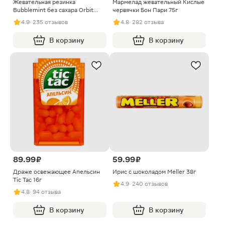
Жевательная резинка
Мармелад жевательный Кислые
Bubblemint без сахара Orbit
червячки Бон Пари 75г
White 13.6г
4.9
· 235 отзывов
4.8
· 282 отзыва
В корзину
В корзину
89.99 ₽
59.99 ₽
Драже освежающее Апельсин
Ирис с шоколадом Meller 38г
Tic Tac 16г
4.9
· 240 отзывов
4.8
· 94 отзыва
В корзину
В корзину