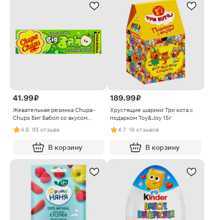
41.99 ₽
189.99 ₽
Жевательная резинка Chupa-
Хрустящие шарики Три кота с
Chups Биг Бабол со вкусом
подарком Toy&Joy 15г
Зеленое яблоко 21г
4.8
· 93 отзыва
4.7
· 16 отзывов
В корзину
В корзину