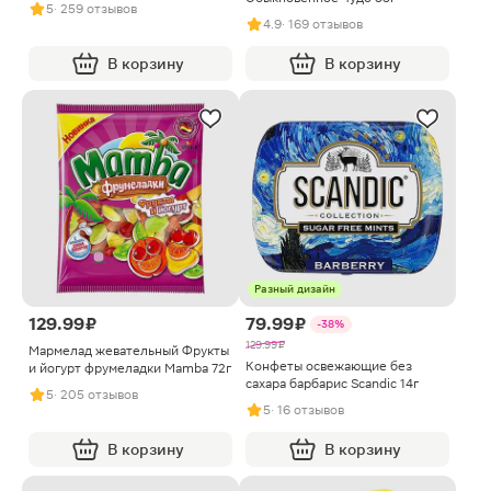
5
· 259 отзывов
4.9
· 169 отзывов
В корзину
В корзину
Разный дизайн
129.99 ₽
79.99 ₽
-38%
129.99 ₽
Мармелад жевательный Фрукты
Конфеты освежающие без
и йогурт фрумеладки Mamba 72г
сахара барбарис Scandic 14г
5
· 205 отзывов
5
· 16 отзывов
В корзину
В корзину