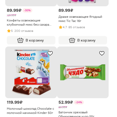
89.99 ₽
89.99 ₽
-30%
129.99 ₽
Драже освежающее Ягодный
Конфеты освежающие
микс Tic Tac 16г
клубничный микс без сахара
4.7
· 85 отзывов
Scandic 14г
5
· 200 отзывов
В корзину
В корзину
119.99 ₽
52.99 ₽
-24%
69.99 ₽
Молочный шоколад Chocolate с
Батончик ореховый
молочной начинкой Kinder 50г
Обыкновенное чудо 55г