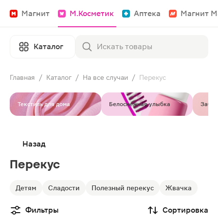
Магнит
М.Косметик
Аптека
Магнит М
Каталог
Главная
/
Каталог
/
На все случаи
/
Перекус
Текстиль для дома
Белоснежная улыбка
Забот
Назад
Перекус
Детям
Сладости
Полезный перекус
Жвачка
Фильтры
Сортировка