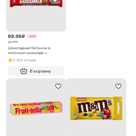
69.99 ₽
-22%
89.99 ₽
Шоколадный батончик в
молочном шоколаде с
хрустящей вафлей Goodmix Дуо
5
· 823 отзыва
Original 40г
В корзину