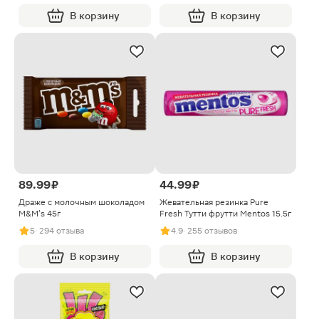
В корзину
В корзину
89.99 ₽
44.99 ₽
Драже c молочным шоколадом
Жевательная резинка Pure
M&M's 45г
Fresh Тутти фрутти Mentos 15.5г
5
· 294 отзыва
4.9
· 255 отзывов
В корзину
В корзину