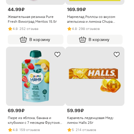
44.99 ₽
169.99 ₽
Жевательная резинка Pure
Мармелад Роллсы со вкусом
Fresh Виноград Mentos 15.5г
апельсина и лимона Chupa
Chups 150г
4.8
· 252 отзыва
4.8
· 298 отзывов
В корзину
В корзину
69.99 ₽
59.99 ₽
Пюре из яблока, банана и
Карамель леденцовая Мед-
клубники с 7 месяцев Фрутоняня
лимон Halls 25г
90г
4.8
· 159 отзывов
5
· 214 отзывов