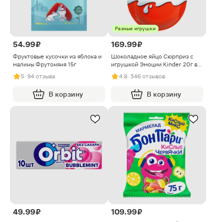
Разные игрушки
54.99 ₽
169.99 ₽
Фруктовые кусочки из яблока и
Шоколадное яйцо Сюрприз с
малины Фрутоняня 15г
игрушкой Эмоции Kinder 20г в
ассортименте
5
· 94 отзыва
4.8
· 346 отзывов
В корзину
В корзину
49.99 ₽
109.99 ₽