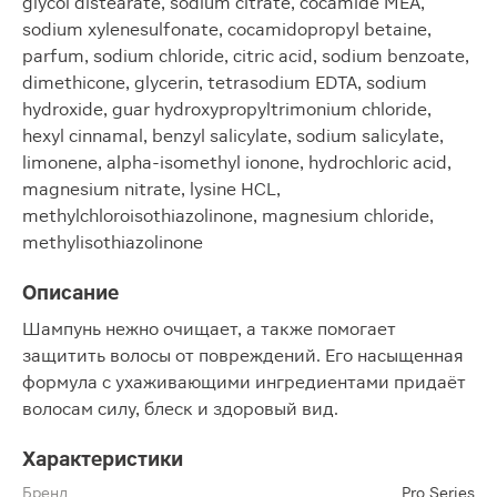
glycol distearate, sodium citrate, cocamide MEA,
sodium xylenesulfonate, cocamidopropyl betaine,
parfum, sodium chloride, citric acid, sodium benzoate,
dimethicone, glycerin, tetrasodium EDTA, sodium
hydroxide, guar hydroxypropyltrimonium chloride,
hexyl cinnamal, benzyl salicylate, sodium salicylate,
limonene, alpha-isomethyl ionone, hydrochloric acid,
magnesium nitrate, lysine HCL,
methylchloroisothiazolinone, magnesium chloride,
methylisothiazolinone
Описание
Шампунь нежно очищает, а также помогает
защитить волосы от повреждений. Его насыщенная
формула с ухаживающими ингредиентами придаёт
волосам силу, блеск и здоровый вид.
Характеристики
Бренд
Pro Series