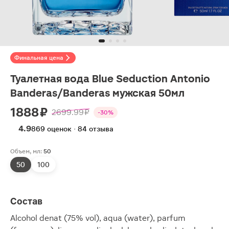
Финальная цена
Туалетная вода Blue Seduction Antonio
Banderas/Banderas мужская 50мл
1888 ₽
2699.99 ₽
-30%
4.9
869 оценок · 84 отзыва
Объем, мл:
50
50
100
Состав
Alcohol denat (75% vol), aqua (water), parfum