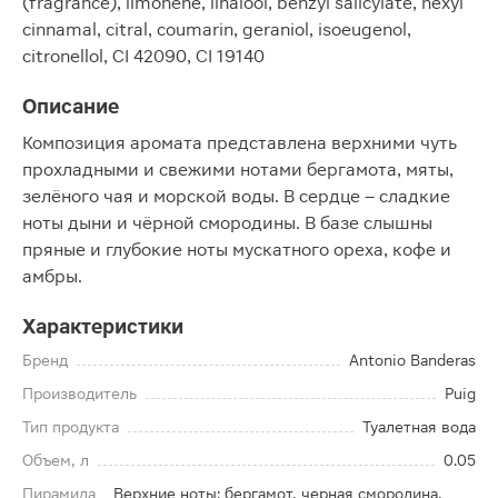
(fragrance), limonene, linalool, benzyl salicylate, hexyl
cinnamal, citral, coumarin, geraniol, isoeugenol,
citronellol, CI 42090, CI 19140
Описание
Композиция аромата представлена верхними чуть
прохладными и свежими нотами бергамота, мяты,
зелёного чая и морской воды. В сердце – сладкие
ноты дыни и чёрной смородины. В базе слышны
пряные и глубокие ноты мускатного ореха, кофе и
амбры.
Характеристики
Бренд
Antonio Banderas
Производитель
Puig
Тип продукта
Туалетная вода
Объем, л
0.05
Пирамида
Верхние ноты: бергамот, черная смородина,