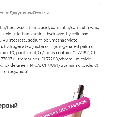
тики
Документы
Отзывы
alba/beeswax, stearic acid, carnauba/carnauba wax,
c acid, triethanolamine, hydroxyethylcellulose,
-40 stearate, sodium polymethacrylate,
 hydrogenated jojoba oil, hydrogenated palm oil,
ium-10, panthenol, (+/- may contain: CI 77492, CI
CI 77007/ultramarines, CI 77288/chromium oxide
roxide green, MICA, CI 77891/titanium dioxide, CI
c ferrocyanide)
ервый