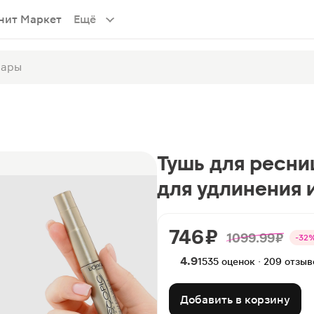
нит Маркет
Ещё
Тушь для ресниц
для удлинения 
746 ₽
1099.99 ₽
-32
4.9
1535 оценок · 209 отзыв
Добавить в корзину