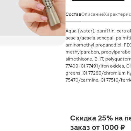
Состав
Описание
Характерис
Aqua (water), paraffin, cera 
acacia/acacia senegal, palmiti
aminomethyl propanediol, PEG
methylparaben, propylparaben,
simethicone, BHT, polyquatern
77499, CI 77491/iron oxides, 
greens, CI 77289/chromium hyd
75470/carmine, CI 77510/ferri
Скидка 25% на п
заказ от 1000 ₽