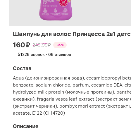
Шампунь для волос Принцесса 2в1 дет
160 ₽
249.99 ₽
-35%
5
1228 оценок · 68 отзывов
Состав
Aqua (деионизированная вода), cocamidopropyl betaine
benzoate, sodium chloride, parfum, cocamide DEA, citr
hydrolyzed milk protein (молочные протеины), panthen
ежевики), fragaria vesca leaf extract (экстракт земля
(экстракт черники), bombyx mori еxtract (экстракт 
acetate, E122 (CI 14720)
Описание