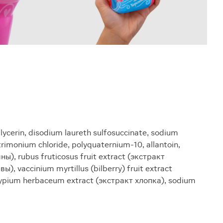
ycerin, disodium laureth sulfosuccinate, sodium
trimonium chloride, polyquaternium-10, allantoin,
ы), rubus fruticosus fruit extract (экстракт
, vaccinium myrtillus (bilberry) fruit extract
sypium herbaceum extract (экстракт хлопка), sodium