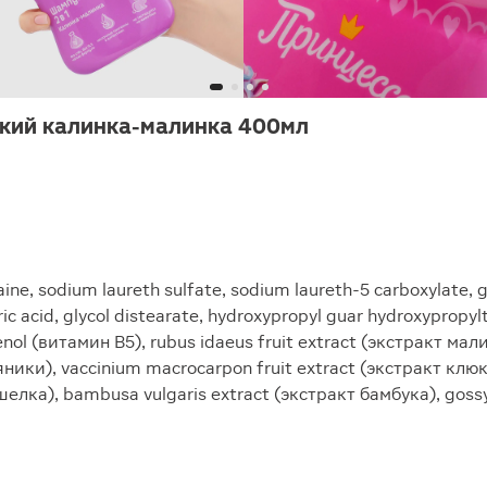
ский калинка-малинка 400мл
, sodium laureth sulfate, sodium laureth-5 сarboxylate, gl
ic acid, glycol distearate, hydroxypropyl guar hydroxypropyl
ol (витамин B5), rubus idaeus fruit extract (экстракт малин
ники), vaccinium macrocarpon fruit extract (экстракт клюквы)
шелка), bambusa vulgaris extract (экстракт бамбука), gos