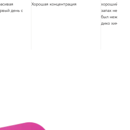
расивая
Хорошая концентрация
хороший шампу
ервый день с
запах не понр
был нежнее, с
дико химическ