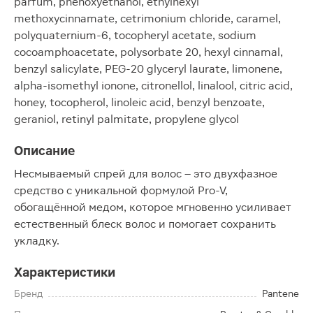
parfum, phenoxyethanol, ethylhexyl
methoxycinnamate, cetrimonium chloride, caramel,
polyquaternium-6, tocopheryl acetate, sodium
cocoamphoacetate, polysorbate 20, hexyl cinnamal,
benzyl salicylate, PEG-20 glyceryl laurate, limonene,
alpha-isomethyl ionone, citronellol, linalool, citric acid,
honey, tocopherol, linoleic acid, benzyl benzoate,
geraniol, retinyl palmitate, propylene glycol
Описание
Несмываемый спрей для волос – это двухфазное
средство с уникальной формулой Pro-V,
обогащённой медом, которое мгновенно усиливает
естественный блеск волос и помогает сохранить
укладку.
Характеристики
Бренд
Pantene