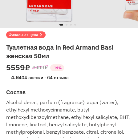
Финальная цена
Туалетная вода In Red Armand Basi
женская 50мл
5559 ₽
6499 ₽
-14%
4.6
404 оценки · 64 отзыва
Состав
Alcohol denat, parfum (fragrance), aqua (water),
ethylhexyl methoxycinnamate, butyl
methoxydibenzoylmethane, ethylhexyl salicylate, BHT,
limonene, linatool, benzyl salicylate, butylphenyl
methylpropional, benzyl benzoate, citral, citronellol,