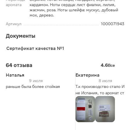
аромата
кардамон. Ноты сердца: лист фиалки, лилия,
жасмин, роза. Ноты шлейфа: мускус, дубовый
мох, дерево.
Артикул
1000071943
Документы
Сертификат качества №1
64 отзыва
4.6
Все
Наталья
Екатерина
9 июля
8 июля
раньше была более стойкая
Т.к производство стало Итал
не Испания, то аромат стал
мягче, нежнее. Но схож с
испанским ароматом. Как б
бы древесных нот уменьши
Стойкость есть, но аромат
чувствуется очень слабеньк