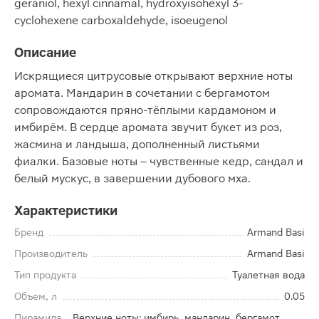
geraniol, hexyl cinnamal, hydroxyisohexyl 3-
cyclohexene carboxaldehyde, isoeugenol
Описание
Искрящиеся цитрусовые открывают верхние ноты
аромата. Мандарин в сочетании с бергамотом
сопровождаются пряно-тёплыми кардамоном и
имбирём. В сердце аромата звучит букет из роз,
жасмина и ландыша, дополненный листьями
фиалки. Базовые ноты – чувственные кедр, сандал и
белый мускус, в завершении дубового мха.
Характеристики
Бренд
Armand Basi
Производитель
Armand Basi
Тип продукта
Туалетная вода
Объем, л
0.05
Пирамида
Верхние ноты: имбирь, мандарин, бергамот,