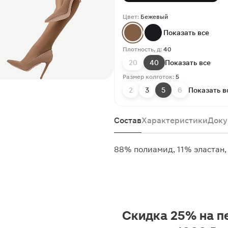
Цвет:
Бежевый
Показать все
Плотность, д:
40
20
40
Показать все
Размер колготок:
5
2
3
5
6
Показать в
Состав
Характеристики
Доку
88% полиамид, 11% эластан
Скидка 25% на п