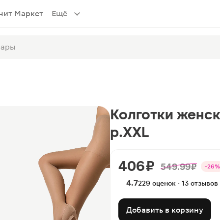
нит Маркет
Ещё
Колготки женск
р.XXL
406 ₽
549.99 ₽
-26%
4.7
229 оценок · 13 отзывов
Добавить в корзину