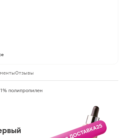
се
менты
Отзывы
, 1% полипропилен
ервый