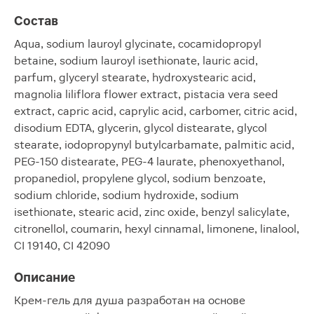
Состав
Aqua, sodium lauroyl glycinate, cocamidopropyl
betaine, sodium lauroyl isethionate, lauric acid,
parfum, glyceryl stearate, hydroxystearic acid,
magnolia liliflora flower extract, pistacia vera seed
extract, capric acid, caprylic acid, carbomer, citric acid,
disodium EDTA, glycerin, glycol distearate, glycol
stearate, iodopropynyl butylcarbamate, palmitic acid,
PEG-150 distearate, PEG-4 laurate, phenoxyethanol,
propanediol, propylene glycol, sodium benzoate,
sodium chloride, sodium hydroxide, sodium
isethionate, stearic acid, zinc oxide, benzyl salicylate,
citronellol, coumarin, hexyl cinnamal, limonene, linalool,
CI 19140, CI 42090
Описание
Крем-гель для душа разработан на основе