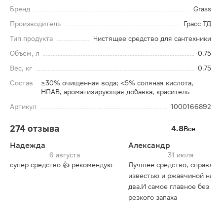
Бренд
Grass
Производитель
Грасс ТД
Тип продукта
Чистящее средство для сантехники
Объем, л
0.75
Вес, кг
0.75
Состав
≥30% очищенная вода; <5% соляная кислота,
НПАВ, ароматизирующая добавка, краситель
Артикул
1000166892
274 отзыва
4.8
Все
Надежда
Александр
6 августа
31 июля
супер средство 👍 рекомендую
Лучшее средство, справляе
известью и ржавчиной на р
два.И самое главное без ос
резкого запаха