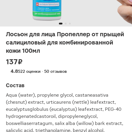
Лосьон для лица Пропеллер от прыщей
салициловый для комбинированной
кожи 100мл
137 ₽
4.8
522 оценки · 50 отзывов
Состав
Aqua (water), propylene glycol, castaneasativa
(chesnut) extract, urticaurens (nettle) leafextract,
eucalyptusglobulus (eucalyptus) leafextract, PEG-40
hydrogenatedcastoroil, dipropyleneglycol,
boswelliaserratagum, salix alba (willow) bark extract,
salicylic acid, triethanolamine, benzyl alcohol,