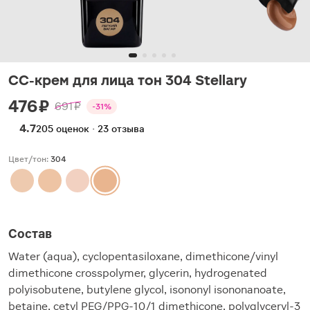
СC-крем для лица тон 304 Stellary
476 ₽
691 ₽
-31%
4.7
205 оценок · 23 отзыва
Цвет/тон:
304
Состав
Water (aqua), cyclopentasiloxane, dimethicone/vinyl
dimethicone crosspolymer, glycerin, hydrogenated
polyisobutene, butylene glycol, isononyl isononanoate,
betaine, cetyl PEG/PPG-10/1 dimethicone, polyglyceryl-3