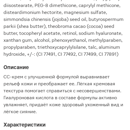
diisostearate, PEG-8 dimethicone, caprylyl methicone,
disteardimonium hectorite, magnesium sulfate,
simmondsia chinensis (jojoba) seed oil, butyrospermum
parkii (shea butter), theobroma cacao (cocoa) seed
butter, tocopheryl acetate, retinol, sodium hyaluronate,
xanthan gum, alcohol, phenoxyethanol, methylparaben,
propylparaben, triethoxycaprylylsilane, talc, aluminum
hydroxide, +/-: (CI 77491, CI 77492, CI 77499, CI 77891)
Описание
СС-крем с улучшенной формулой выравнивает
рельеф кожи и преображает ее. Лёгкая кремовая
текстура помогает справиться с несовершенствами.
Гиалуроновая кислота в составе формулы активно
увлажняет, придаёт коже здоровый ухоженный вид и
лёгкое сияние.
Характеристики