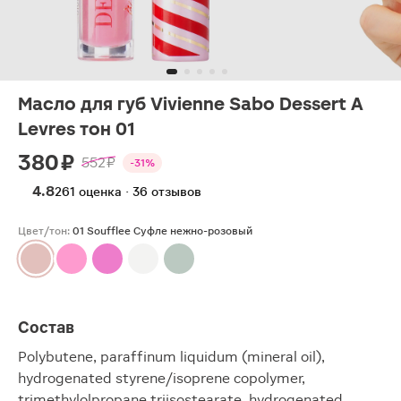
Масло для губ Vivienne Sabo Dessert A
Levres тон 01
380 ₽
552 ₽
-31%
4.8
261 оценка · 36 отзывов
Цвет/тон:
01 Soufflee Суфле нежно-розовый
Состав
Polybutene, paraffinum liquidum (mineral oil),
hydrogenated styrene/isoprene copolymer,
trimethylolpropane triisostearate, hydrogenated