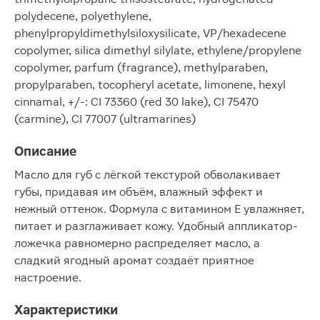
polydecene, polyethylene,
phenylpropyldimethylsiloxysilicate, VP/hexadecene
copolymer, silica dimethyl silylate, ethylene/propylene
copolymer, parfum (fragrance), methylparaben,
propylparaben, tocopheryl acetate, limonene, hexyl
cinnamal, +/-: CI 73360 (red 30 lake), CI 75470
(carmine), CI 77007 (ultramarines)
Описание
Масло для губ с лёгкой текстурой обволакивает
губы, придавая им объём, влажный эффект и
нежный оттенок. Формула с витамином Е увлажняет,
питает и разглаживает кожу. Удобный аппликатор-
ложечка равномерно распределяет масло, а
сладкий ягодный аромат создаёт приятное
настроение.
Характеристики