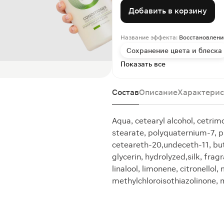
Добавить в корзину
Название эффекта:
Восстановлени
Сохранение цвета и блеска
Показать все
Состав
Описание
Характерис
Aqua, cetearyl alcohol, cetrim
stearate, polyquaternium-7, p
ceteareth-20,undeceth-11, buty
glycerin, hydrolyzed,silk, frag
linalool, limonene, citronello
methylchloroisothiazolinone, 