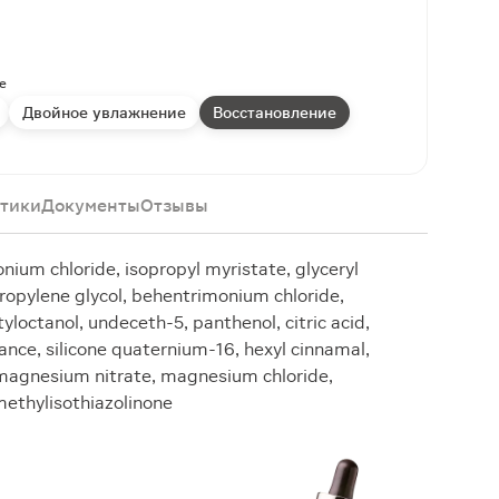
е
Двойное увлажнение
Восстановление
тики
Документы
Отзывы
onium chloride, isopropyl myristate, glyceryl
ropylene glycol, behentrimonium chloride,
loctanol, undeceth-5, panthenol, citric acid,
rance, silicone quaternium-16, hexyl cinnamal,
l, magnesium nitrate, magnesium chloride,
methylisothiazolinone