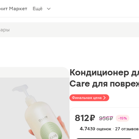
нит Маркет
Ещё
Кондиционер для
Care для повре
Финальная цена
812 ₽
956 ₽
-15%
4.7
439 оценок · 27 отзывов