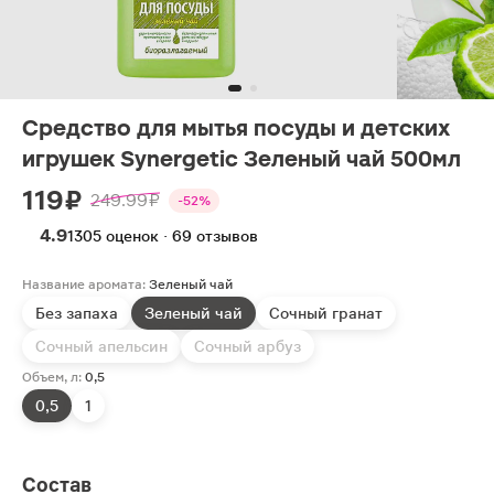
Средство для мытья посуды и детских
игрушек Synergetic Зеленый чай 500мл
119 ₽
249.99 ₽
-52%
4.9
1305 оценок · 69 отзывов
Название аромата:
Зеленый чай
Без запаха
Зеленый чай
Сочный гранат
Сочный апельсин
Сочный арбуз
Объем, л:
0,5
0,5
1
Состав