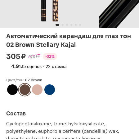
Автоматический карандаш для глаз тон
02 Brown Stellary Kajal
305 ₽
450 ₽
-32%
4.9
135 оценок · 22 отзыва
Цвет/тон:
02 Brown
Состав
Cyclopentasiloxane, trimethylsiloxysilicate,
polyethylene, euphorbia cerifera (candelilla) wax,
diisostearyl malate, microcrystalline wax,