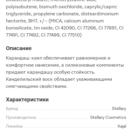
polyisobutene, bismuth oxichloride, caprylic/capric
triglyceride, propylene carbonate, disteardimonium
hectorite, BHT, +/-: (MICA, calcium aluminum
borosilicate, tin oxide, CI 42090, CI 77266, CI 77891, CI
77491, CI 77492, CI 77499, CI 77510)
Описание
Карандаш-каял обеспечивает равномерное и
комфортное нанесение, а силиконовые компоненты
придают карандашу особую стойкость.
Канделильский воск обладает ухаживающими
смягчающими свойствами.
Характеристики
Бренд
Stellary
Производитель
Stellary Cosmetics
Линейка
Kajal