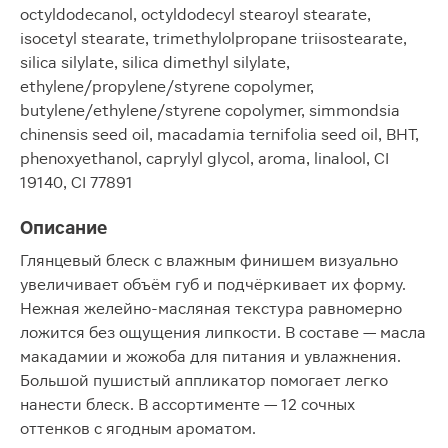
octyldodecanol, octyldodecyl stearoyl stearate,
isocetyl stearate, trimethylolpropane triisostearate,
silica silylate, silica dimethyl silylate,
ethylene/propylene/styrene copolymer,
butylene/ethylene/styrene copolymer, simmondsia
chinensis seed oil, macadamia ternifolia seed oil, BHT,
phenoxyethanol, caprylyl glycol, aroma, linalool, CI
19140, CI 77891
Описание
Глянцевый блеск с влажным финишем визуально
увеличивает объём губ и подчёркивает их форму.
Нежная желейно-масляная текстура равномерно
ложится без ощущения липкости. В составе — масла
макадамии и жожоба для питания и увлажнения.
Большой пушистый аппликатор помогает легко
нанести блеск. В ассортименте — 12 сочных
оттенков с ягодным ароматом.