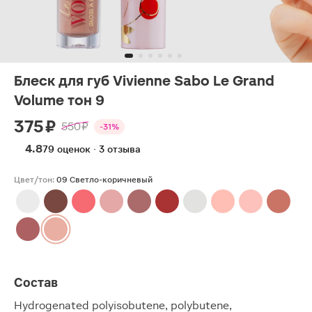
Блеск для губ Vivienne Sabo Le Grand
Volume тон 9
375 ₽
550 ₽
-31%
4.8
79 оценок · 3 отзыва
Цвет/тон:
09 Светло-коричневый
Состав
Hydrogenated polyisobutene, polybutene,