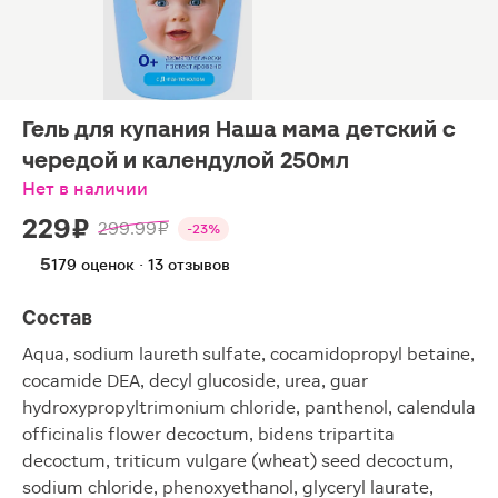
Гель для купания Наша мама детский с
чередой и календулой 250мл
Нет в наличии
229 ₽
299.99 ₽
-23%
5
179 оценок · 13 отзывов
Состав
Aqua, sodium laureth sulfate, cocamidopropyl betaine,
cocamide DEA, decyl glucoside, urea, guar
hydroxypropyltrimonium chloride, panthenol, calendula
officinalis flower decoctum, bidens tripartita
decoctum, triticum vulgare (wheat) seed decoctum,
sodium chloride, phenoxyethanol, glyceryl laurate,