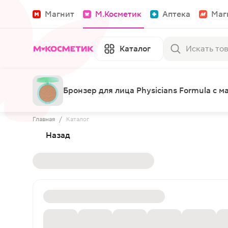
Магнит
М.Косметик
Аптека
Маг
Каталог
Бронзер для лица Physicians Formula с 
Главная
/
Каталог
Назад