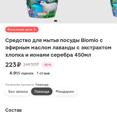
Финальная цена
Средство для мытья посуды Biomio с
эфирным маслом лаванды с экстрактом
хлопка и ионами серебра 450мл
223 ₽
319.99 ₽
-30%
4.9
55 оценок · 1 отзыв
Название аромата:
Лаванда
Без запаха
Лаванда
Мандарин
Состав