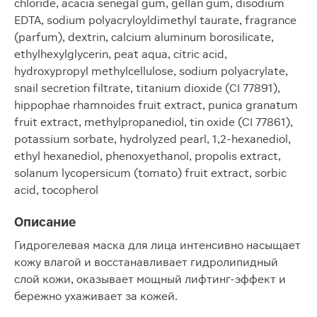
chloride, acacia senegal gum, gellan gum, disodium
EDTA, sodium polyacryloyldimethyl taurate, fragrance
(parfum), dextrin, calcium aluminum borosilicate,
ethylhexylglycerin, peat aqua, citric acid,
hydroxypropyl methylcellulose, sodium polyacrylate,
snail secretion filtrate, titanium dioxide (CI 77891),
hippophae rhamnoides fruit extract, punica granatum
fruit extract, methylpropanediol, tin oxide (CI 77861),
potassium sorbate, hydrolyzed pearl, 1,2-hexanediol,
ethyl hexanediol, phenoxyethanol, propolis extract,
solanum lycopersicum (tomato) fruit extract, sorbic
acid, tocopherol
Описание
Гидрогелевая маска для лица интенсивно насыщает
кожу влагой и восстанавливает гидролипидный
слой кожи, оказывает мощный лифтинг-эффект и
бережно ухаживает за кожей.