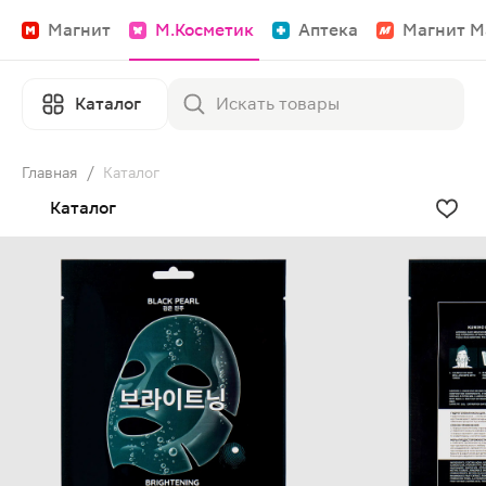
Магнит
М.Косметик
Аптека
Магнит М
Каталог
Главная
/
Каталог
Каталог