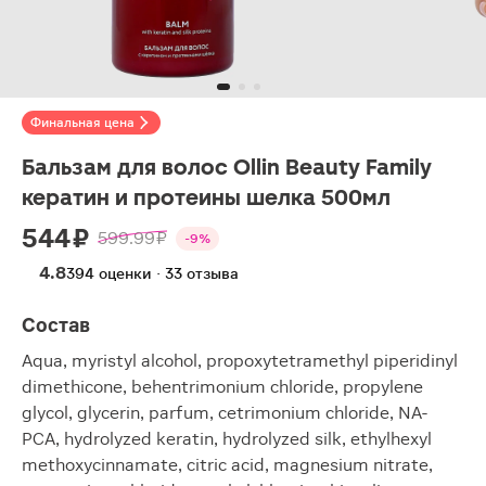
Финальная цена
Бальзам для волос Ollin Beauty Family
кератин и протеины шелка 500мл
544 ₽
599.99 ₽
-9%
4.8
394 оценки · 33 отзыва
Состав
Aqua, myristyl alcohol, propoxytetramethyl piperidinyl
dimethicone, behentrimonium chloride, propylene
glycol, glycerin, parfum, cetrimonium chloride, NA-
PCA, hydrolyzed keratin, hydrolyzed silk, ethylhexyl
methoxycinnamate, citric acid, magnesium nitrate,