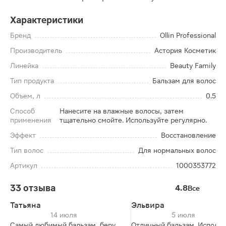
Характеристики
Бренд
Ollin Professional
Производитель
Астория Косметик
Линейка
Beauty Family
Тип продукта
Бальзам для волос
Объем, л
0.5
Способ
Нанесите на влажные волосы, затем
применения
тщательно смойте. Используйте регулярно.
Эффект
Восстановление
Тип волос
Для нормальных волос
Артикул
1000353772
33 отзыва
4.8
Все
Татьяна
Эльвира
14 июля
5 июля
Самый любимый бальзам, беру
Отличный бальзам. Использ