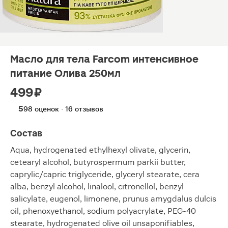
Масло для тела Farcom интенсивное
питание Олива 250мл
499 ₽
5
98 оценок · 16 отзывов
Состав
Aqua, hydrogenated ethylhexyl olivate, glycerin,
cetearyl alcohol, butyrospermum parkii butter,
caprylic/capric triglyceride, glyceryl stearate, cera
alba, benzyl alcohol, linalool, citronellol, benzyl
salicylate, eugenol, limonene, prunus amygdalus dulcis
oil, phenoxyethanol, sodium polyacrylate, PEG-40
stearate, hydrogenated olive oil unsaponifiables,