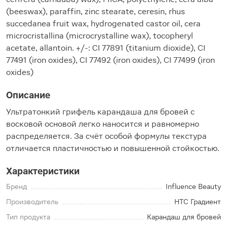
(beeswax), paraffin, zinc stearate, ceresin, rhus
succedanea fruit wax, hydrogenated castor oil, cera
microcristallina (microcrystalline wax), tocopheryl
acetate, allantoin. +/-: CI 77891 (titanium dioxide), CI
77491 (iron oxides), CI 77492 (iron oxides), CI 77499 (iron
oxides)
Описание
Ультратонкий грифель карандаша для бровей с
восковой основой легко наносится и равномерно
распределяется. За счёт особой формулы текстура
отличается пластичностью и повышенной стойкостью.
Характеристики
Бренд
Influence Beauty
Производитель
НТС Градиент
Тип продукта
Карандаш для бровей