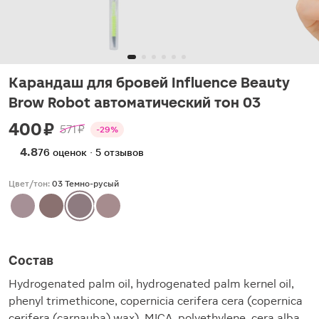
Карандаш для бровей Influence Beauty
Brow Robot автоматический тон 03
400 ₽
571 ₽
-29%
4.8
76 оценок · 5 отзывов
Цвет/тон:
03 Темно-русый
Состав
Hydrogenated palm oil, hydrogenated palm kernel oil,
phenyl trimethicone, copernicia cerifera cera (copernica
cerifera (carnauba) wax), MICA, polyethylene, cera alba