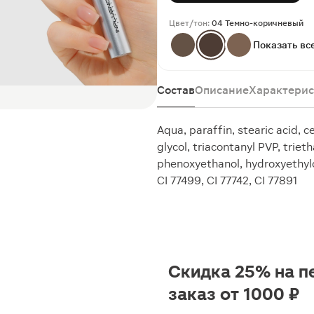
Цвет/тон:
04 Темно-коричневый
Показать вс
Состав
Описание
Характерис
Aqua, paraffin, stearic acid, 
glycol, triacontanyl PVP, triet
phenoxyethanol, hydroxyethylce
CI 77499, CI 77742, CI 77891
Скидка 25% на п
заказ от 1000 ₽