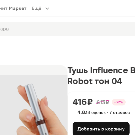
нит Маркет
Ещё
Тушь Influence 
Robot тон 04
416 ₽
613 ₽
-32%
4.8
38 оценок · 7 отзывов
Добавить в корзину