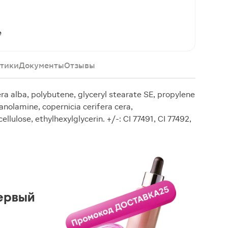
е
тики
Документы
Отзывы
cera alba, polybutene, glyceryl stearate SE, propylene
hanolamine, copernicia cerifera cera,
llulose, ethylhexylglycerin. +/-: CI 77491, CI 77492,
ервый