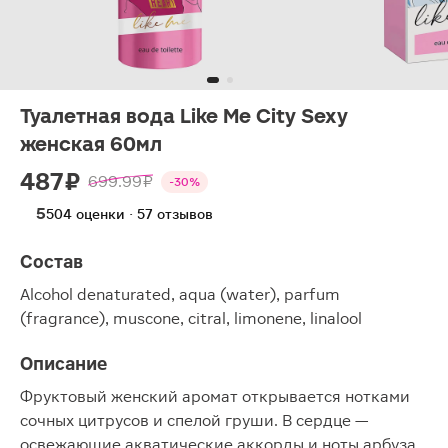
Туалетная вода Like Me City Sexy
женская 60мл
487 ₽
699.99 ₽
-30%
5
504 оценки · 57 отзывов
Состав
Alcohol denaturated, aqua (water), parfum
(fragrance), muscone, citral, limonene, linalool
Описание
Фруктовый женский аромат открывается нотками
сочных цитрусов и спелой груши. В сердце —
освежающие акватические аккорды и ноты арбуза.