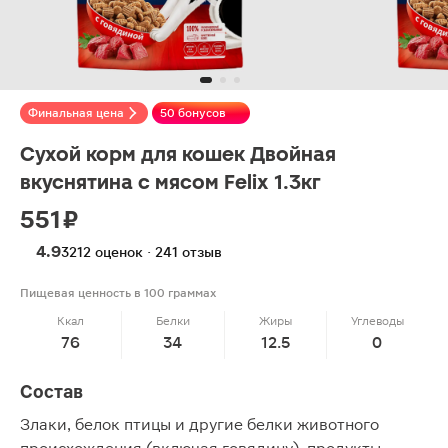
Финальная цена
50 бонусов
Сухой корм для кошек Двойная
вкуснятина с мясом Felix 1.3кг
551 ₽
4.9
3212 оценок · 241 отзыв
Пищевая ценность в 100 граммах
Ккал
Белки
Жиры
Углеводы
76
34
12.5
0
Состав
Злаки, белок птицы и другие белки животного