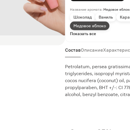
Название аромата:
Медовое яблок
Шоколад
Ваниль
Кара
Медовое яблоко
Показать все
Состав
Описание
Характерис
Petrolatum, persea gratissima 
triglycerides, isopropyl myris
cocos nucifera (coconut) oil,
propylparaben, BHT +/-: CI 778
alcohol, benzyl benzoate, citr