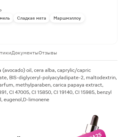
о
мель
Сладкая мята
Маршмэллоу
тики
Документы
Отзывы
(avocado) oil, cera alba, caprylic/capric
tate, BIS-diglyceryl-polyacyladipate-2, maltodextrin,
 parfum, methylparaben, carica papaya extract,
91, CI 47005, CI 15850, CI 19140, CI 15985, benzyl
al, eugenol,D-limonene