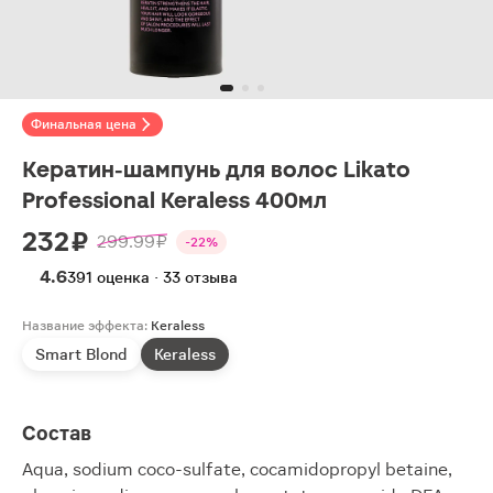
Финальная цена
Кератин-шампунь для волос Likato
Professional Keraless 400мл
232 ₽
299.99 ₽
-22%
4.6
391 оценка · 33 отзыва
Название эффекта:
Keraless
Smart Blond
Keraless
Состав
Aqua, sodium coco-sulfate, cocamidopropyl betaine,