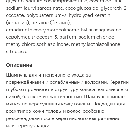
glycerin, sodium cocoamphoacetate, cocamide DEA,
sodium lauryl sarcosinate, coco glucoside, glycereth-2
cocoate, polyquaternium-7, hydrolyzed keratin
(кератин), betaine (бетаин),
amodimethicone/morpholinomethyl silsesquioxane
copolymer, trideceth-5, parfum, sodium chloride,
methylchloroisothiazolinone, methylisothiazolinone,
citric acid
Описание
Шампунь для интенсивного ухода за
повреждёнными и ослабленными волосами. Кератин
глубоко проникает в структуру волоса, наполняя его
силой, блеском и эластичностью. Шампунь очищает
мягко, не пересушивая кожу головы. Подходит для
всех типов кожи головы и волос, особенно
рекомендован после кератинового выпрямления
или термоукладки.