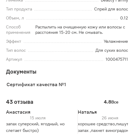
Линейка
Beauty Family
Тип продукта
Спрей для волос
Объем, л
0.12
Способ
Распылить на очищенную кожу или волосы с
применения
расстояния 15-20 см. Не смывать.
Эффект
Увлажнение
Тип волос
Для сухих волос
Артикул
1000475711
Документы
Сертификат качества №1
43 отзыва
4.8
Все
Анастасия
Наталья
15 июля
26 июня
запах суперский, ягодный, но
хорошее средство,пишут п
слетает быстро)
запах ,пахнет виноградом