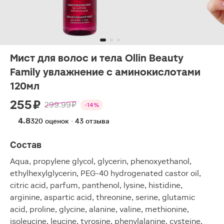
Мист для волос и тела Ollin Beauty
Family увлажнение с аминокислотами
120мл
255 ₽
299.99 ₽
-14%
4.8
320 оценок · 43 отзыва
Состав
Aqua, propylene glycol, glycerin, phenoxyethanol,
ethylhexylglycerin, PEG-40 hydrogenated castor oil,
citric acid, parfum, panthenol, lysine, histidine,
arginine, aspartic acid, threonine, serine, glutamic
acid, proline, glycine, alanine, valine, methionine,
isoleucine, leucine, tyrosine, phenylalanine, cysteine,