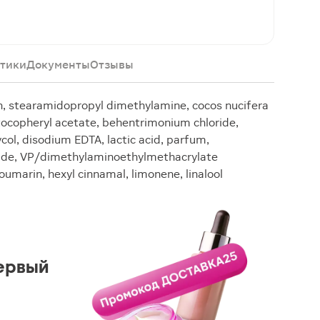
тики
Документы
Отзывы
rin, stearamidopropyl dimethylamine, cocos nucifera
, tocopheryl acetate, behentrimonium chloride,
ycol, disodium EDTA, lactic acid, parfum,
ride, VP/dimethylaminoethylmethacrylate
coumarin, hexyl cinnamal, limonene, linalool
ервый