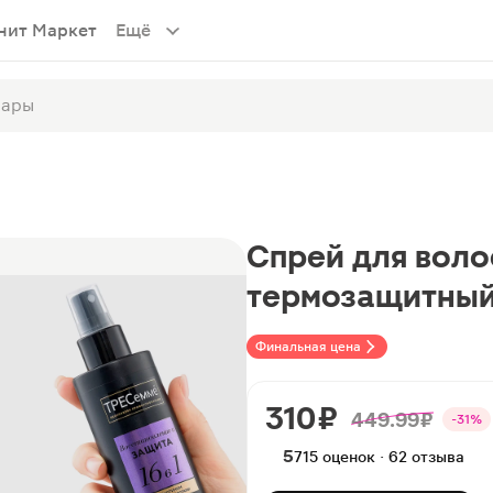
нит Маркет
Ещё
Cпрей для вол
термозащитный 
Финальная цена
310 ₽
449.99 ₽
-31%
5
715 оценок · 62 отзыва