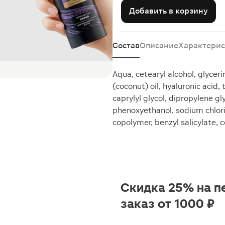
Добавить в корзину
Состав
Описание
Характерис
Aqua, cetearyl alcohol, glyce
(coconut) oil, hyaluronic acid
caprylyl glycol, dipropylene gl
phenoxyethanol, sodium chlo
copolymer, benzyl salicylate, 
Скидка 25% на п
заказ от 1000 ₽