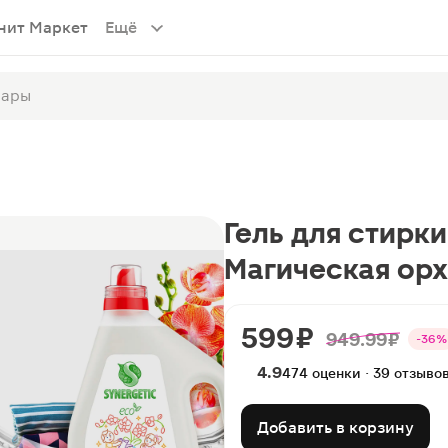
нит Маркет
Ещё
Гель для стирки
Магическая орх
599 ₽
949.99 ₽
-36%
4.9
474 оценки · 39 отзыво
Добавить в корзину