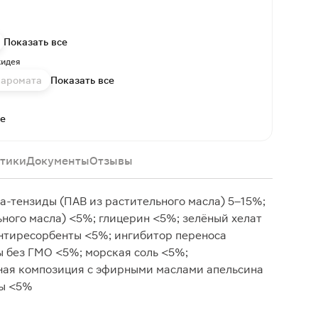
Показать все
хидея
 аромата
Показать все
се
тики
Документы
Отзывы
а-тензиды (ПАВ из растительного масла) 5–15%;
ьного масла) <5%; глицерин <5%; зелёный хелат
антиресорбенты <5%; ингибитор переноса
 без ГМО <5%; морская соль <5%;
ая композиция с эфирными маслами апельсина
ты <5%