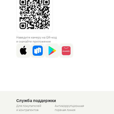
Наведите камеру на QR-код
и скачайте приложение
Служба поддержки
Для покупателей
Антикоррупционная
и контрагентов
горячая линия