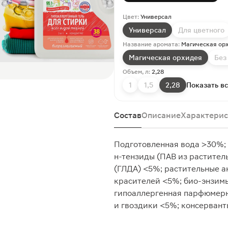
Цвет:
Универсал
Универсал
Для цветного
Название аромата:
Магическая ор
Магическая орхидея
Без
Объем, л:
2,28
1
1,5
2,28
Показать в
Состав
Описание
Характерис
Подготовленная вода >30%; 
н-тензиды (ПАВ из растител
(ГЛДА) <5%; растительные 
красителей <5%; био-энзимы
гипоаллергенная парфюмерн
и гвоздики <5%; консерван