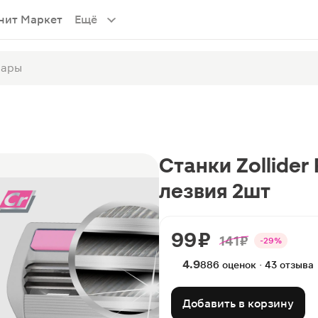
нит Маркет
Ещё
Станки Zollider
лезвия 2шт
99 ₽
141 ₽
-29%
4.9
886 оценок · 43 отзыва
Добавить в корзину