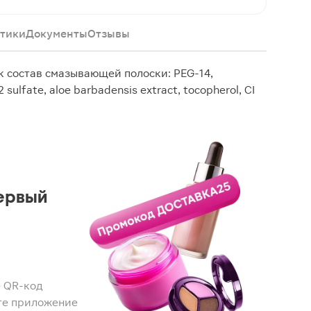
тики
Документы
Отзывы
 состав смазывающей полоски: PEG-14,
 sulfate, aloe barbadensis extract, tocopherol, CI
ервый
 QR-код
те приложение