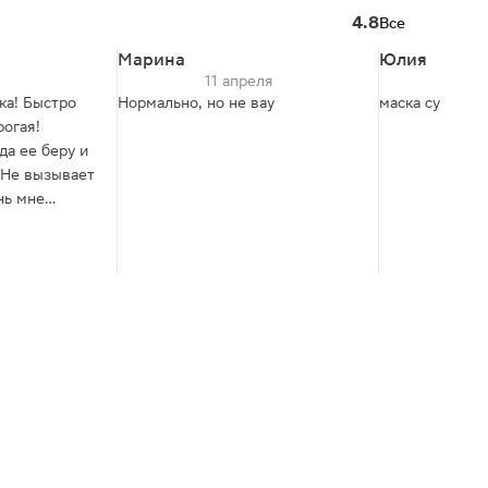
4.8
Все
Марина
Юлия
11 апреля
28
ка! Быстро
Нормально, но не вау
маска супер
рогая!
да ее беру и
 Не вызывает
нь мне