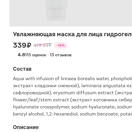
Увлажняющая маска для лица гидрогелев
339 ₽
419.99 ₽
-19%
4.8
115 оценок · 13 отзывов
Состав
Aqua with infusion of linnaea borealis water, phosph
экстракт кладонии снежной), laminaria angustata ex
сафлоровидной), erysimum diffusum extract (экстрак
flower/leaf/stem extract (экстракт котовника сибирско
hyaluronate crosspolymer, sodium hyaluronate, sodium 
benzyl alcohol, 1,2-hexanediol, sodium benzoate, pota
Описание