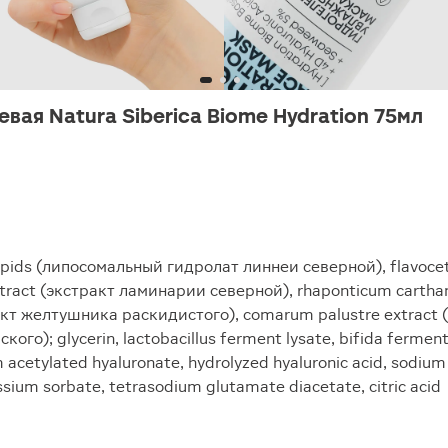
ая Natura Siberica Biome Hydration 75мл
olipids (липосомальный гидролат линнеи северной), flavoce
tract (экстракт ламинарии северной), rhaponticum cartham
т желтушника раскидистого), comarum palustre extract (э
го); glycerin, lactobacillus ferment lysate, bifida ferment
acetylated hyaluronate, hydrolyzed hyaluronic acid, sodium
ssium sorbate, tetrasodium glutamate diacetate, citric acid