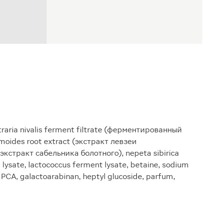
traria nivalis ferment filtrate (ферментированный
oides root extract (экстракт левзеи
кстракт сабельника болотного), nepeta sibirica
 lysate, lactococcus ferment lysate, betaine, sodium
 PCA, galactoarabinan, heptyl glucoside, parfum,