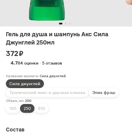
Гель для душа и шампунь Акс Сила
Джунглей 250мл
372 ₽
4.7
84 оценки · 5 отзывов
Название аромата:
Сила джунглей
Сила джунглей
Тропический микс и дерзкая клюква
Эпик фрэш
Объем, мл:
250
100
250
610
Состав