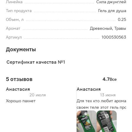
Линейка
Сила джунглей
Тип продукта
Гель для душа
Объем, л
0.25
Аромат
Древесный, Травы
Артикул
1000530563
Документы
Сертификат качества №1
5 отзывов
4.7
Все
Анастасия
Анастасия
20 июля
13 июня
Хорошо пахнет
Для тех кто любит аромат н
своем теле этот гель прост
идеален! Купила мужу, но и
особенно в жаркую погоду
пользуюсь сама данным ге