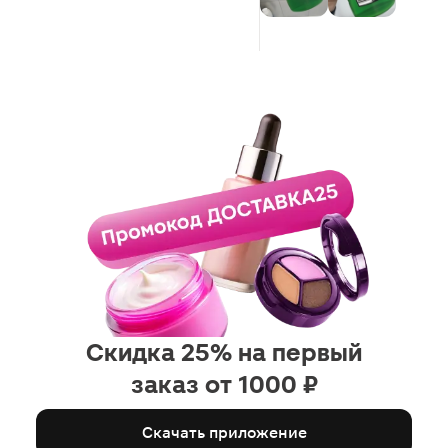
под струёй прохладной вод
аромат от тела после исход
приятный, лесной и будто 
охлаждает перегретое на с
тело. Вообщем мне зашел
знленый гель 💚
Скидка 25% на первый
заказ от 1000 ₽
Скачать приложение