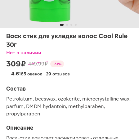
Воск стик для укладки волос Cool Rule
30г
Нет в наличии
309 ₽
449.99 ₽
-31%
4.6
165 оценок · 29 отзывов
Состав
Petrolatum, beeswax, ozokerite, microcrystalline wax,
parfum, DMDM hydantoin, methylparaben,
propylparaben
Описание
Воск-стик помогает зафиксировать отдельные