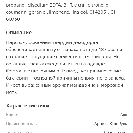
propanol, disodium EDTA, BHT, citral, citronellol,
coumarin, geraniol, limonene, linalool, CI 42051, CI
60730
Описание
Парфюмированный твёрдый дезодорант
обеспечивает защиту от запаха пота до 48 часов и
сохраняет ощущение свежести в течение дня. Не
оставляет белых следов и пятен на одежде.
Формула с щелочным pH замедляет размножение
бактерий — основной причины неприятного запаха.
Имеет выраженный аромат мандарина и морозной
мяты.
Характеристики
Бренд
Акс
Производитель
Арнест ЮниРусь
Тип продукта
Дезодорант