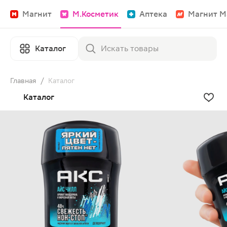
Магнит
М.Косметик
Аптека
Магнит М
Каталог
Главная
/
Каталог
Каталог