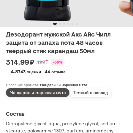
Дезодорант мужской Акс Айс Чилл
защита от запаха пота 48 часов
твердый стик карандаш 50мл
314.99 ₽
499 ₽
-36%
4.8
743 оценки · 44 отзыва
Название аромата:
Мандарин и морозная мята
Мандарин и морозная мята
Темный шоколад
Состав
Dipropylene glycol, aqua, propylene glycol, sodium
stearate, poloxamine 1307, parfum, aminomethyl