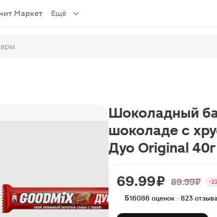
нит Маркет
Ещё
Шоколадный ба
шоколаде с хр
Дуо Original 40г
69.99 ₽
89.99 ₽
-2
5
16086 оценок · 823 отзыв