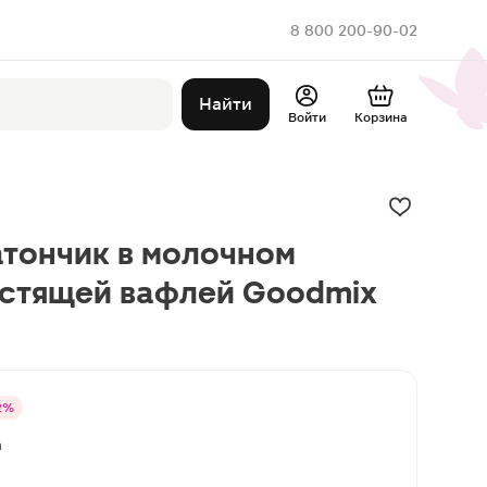
8 800 200-90-02
Найти
Войти
Корзина
тончик в молочном
устящей вафлей Goodmix
2%
а