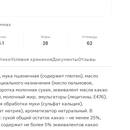
аммах
елки
Жиры
Углеводы
6.1
28
62
тики
Условия хранения
Документы
Отзывы
, мука пшеничная (содержит глютен), масло
ециального назначения (масло пальмовое,
оротка молочная сухая, эквивалент масла какао
, молочный жир, эмульгаторы (лецитины, Е476),
я обработки муки (сульфат кальция),
т натрия), ароматизатор натуральный. В
 сухой общий остаток какао – не менее 25%,
 содержит не более 5% эквивалентов какао