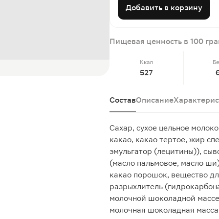
Добавить в корзину
Пищевая ценность в 100 гр
Ккал
Б
527
Состав
Описание
Характерис
Сахар, сухое цельное молоко
какао, какао тертое, жир сп
эмульгатор (лецитины)), сыв
(масло пальмовое, масло ши)
какао порошок, вещество дл
разрыхлитель (гидрокарбона
молочной шоколадной массе:
молочная шоколадная масса