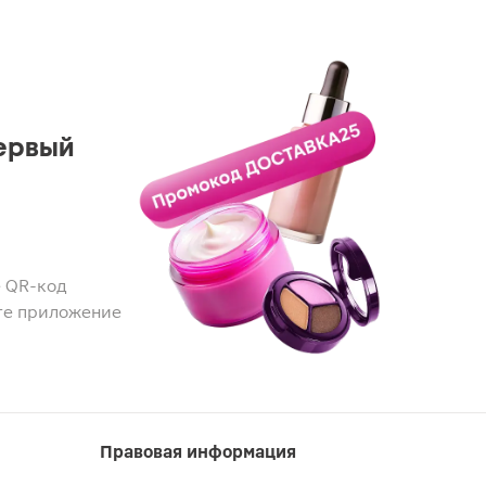
ервый
 QR-код
те приложение
Правовая информация