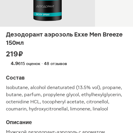
Дезодорант аэрозоль Exxe Men Breeze
150мл
219 ₽
4.9
615 оценок · 48 отзывов
Состав
Isobutane, alcohol denaturated (13.5% vol), propane,
butane, parfum, propylene glycol, ethylhexylglycerin,
octenidine HCL, tocopheryl acetate, citronellol,
coumarin, hydroxycitronellal, limonene, linalool
Описание
Мужской дезодорант-аэрозоль с ароматом