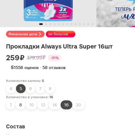
Финальная цена
50 бонусов
Прокладки Always Ultra Super 16шт
259 ₽
379.99 ₽
-31%
5
1556 оценок · 58 отзывов
Количество капель:
5
4
5
6
7
8
Количество в упаковке:
16
7
8
10
12
14
16
20
Состав