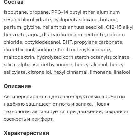
Состав
Isobutane, propane, PPG-14 butyl ether, aluminum
sesquichlorohydrate, cyclopentasiloxane, butane,
parfum, glycine, helianthus annuus seed oil, C12-15 alkyl
benzoate, aqua, disteardimonium hectorite, calcium
chloride, octyldodecanol, BHT, propylene carbonate,
dimethiconol, sodium starch octenylsuccinate,
maltodextrin, hydrolyzed corn starch octenylsuccinate,
silica, alpha-isomethyl ionone, benzyl alcohol, benzyl
salicylate, citronellol, hexyl cinnamal, limonene, linalool
Описание
Антиперспирант с цветочно-фруктовым ароматом
надёжно защищает от пота и запаха. Новая
технология активируется при движении, сохраняет
свежесть и комфорт.
Характеристики