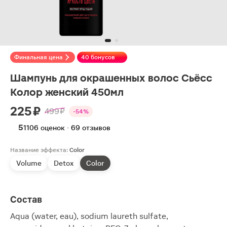
Финальная цена
40 бонусов
Шампунь для окрашенных волос Сьёсс
Колор женский 450мл
225 ₽
499 ₽
-54%
5
1106 оценок · 69 отзывов
Название эффекта:
Color
Volume
Detox
Color
Состав
Aqua (water, eau), sodium laureth sulfate,