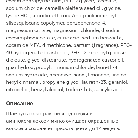
cocamidopropyl betaine, PEG-7 glyceryl cocoate,
sodium chloride, camellia oleifera seed oil, glycine,
lysine HCL, amodimethicone/morpholinomethyl
silsesquioxane copolymer, benzophenone-4,
magnesium citrate, magnesium chloride, disodium
cocoamphodiacetate, citric acid, sodium benzoate,
cocamide MEA, dimethicone, parfum (fragrance), PEG-
40 hydrogenated castor oil, PEG-120 methyl glucose
dioleate, glycol distearate, hydrogenated castor oil,
guar hydroxypropyltrimonium chloride, laureth-4,
sodium hydroxide, phenoxyethanol, limonene, linalool,
hexyl cinnamal, propylene glycol, laureth-23, geraniol,
citronellol, benzyl alcohol, trideceth-5, salicylic acid
Описание
Шампунь с экстрактом ягод годжи и
аминокомплексом мягко очищает окрашенные
волосы и сохраняет яркость цвета до 12 недель.