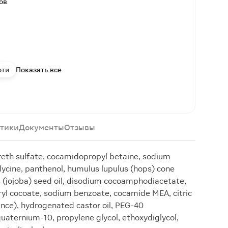
ов
оти
Показать все
тики
Документы
Отзывы
reth sulfate, cocamidopropyl betaine, sodium
glycine, panthenol, humulus lupulus (hops) cone
 (jojoba) seed oil, disodium cocoamphodiacetate,
eryl cocoate, sodium benzoate, cocamide MEA, citric
ance), hydrogenated castor oil, PEG-40
quaternium-10, propylene glycol, ethoxydiglycol,