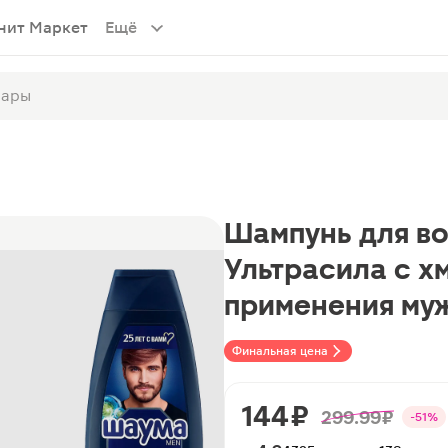
нит Маркет
Ещё
Шампунь для в
Ультрасила с х
применения му
Финальная цена
144 ₽
299.99 ₽
-51%