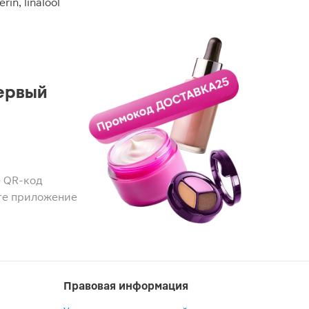
rin, linalool
ервый
 QR-код
те приложение
Правовая информация