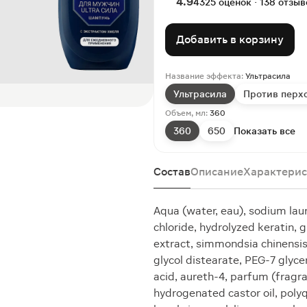
4.9
4325 оценок · 138 отзыв
Добавить в корзину
Название эффекта:
Ультрасила
Ультрасила
Против перх
Объем, мл:
360
360
650
Показать все
Состав
Описание
Характерис
Aqua (water, eau), sodium lau
chloride, hydrolyzed keratin, 
extract, simmondsia chinensis
glycol distearate, PEG-7 glyc
acid, aureth-4, parfum (fragr
hydrogenated castor oil, poly