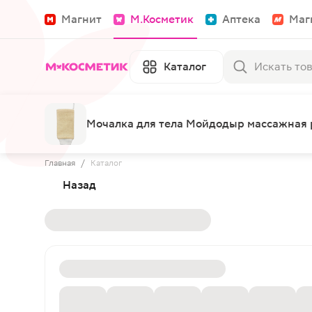
Магнит
М.Косметик
Аптека
Маг
Каталог
Мочалка для тела Мойдодыр массажная 
Главная
/
Каталог
Назад