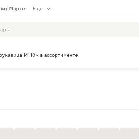
нит Маркет
Ещё
рукавица М110м в ассортименте