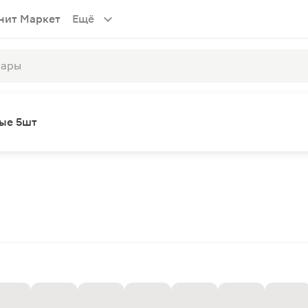
нит Маркет
Ещё
ные 5шт