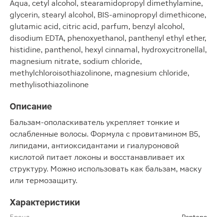
Aqua, cetyl alcohol, stearamidopropyl dimethylamine,
glycerin, stearyl alcohol, BIS-aminopropyl dimethicone,
glutamic acid, citric acid, parfum, benzyl alcohol,
disodium EDTA, phenoxyethanol, panthenyl ethyl ether,
histidine, panthenol, hexyl cinnamal, hydroxycitronellal,
magnesium nitrate, sodium chloride,
methylchloroisothiazolinone, magnesium chloride,
methylisothiazolinone
Описание
Бальзам-ополаскиватель укрепляет тонкие и
ослабленные волосы. Формула с провитамином B5,
липидами, антиоксидантами и гиалуроновой
кислотой питает локоны и восстанавливает их
структуру. Можно использовать как бальзам, маску
или термозащиту.
Характеристики