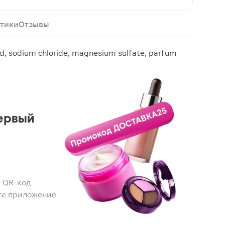
тики
Отзывы
id, sodium chloride, magnesium sulfate, parfum
ервый
 QR-код
те приложение