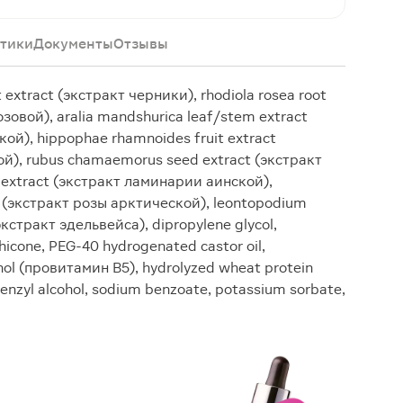
тики
Документы
Отзывы
t extract (экстракт черники), rhodiola rosea root
зовой), aralia mandshurica leaf/stem extract
ой), hippophae rhamnoides fruit extract
й), rubus chamaemorus seed extract (экстракт
 extract (экстракт ламинарии аинской),
act (экстракт розы арктической), leontopodium
экстракт эдельвейса), dipropylene glycol,
hicone, PEG-40 hydrogenated castor oil,
nol (провитамин B5), hydrolyzed wheat protein
benzyl alcohol, sodium benzoate, potassium sorbate,