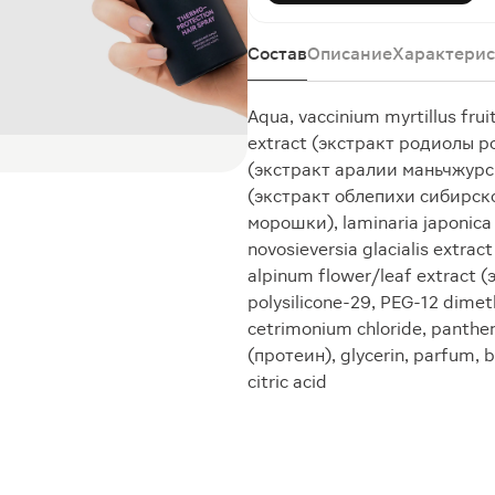
Состав
Описание
Характерис
Aqua, vaccinium myrtillus frui
extract (экстракт родиолы ро
(экстракт аралии маньчжурск
(экстракт облепихи сибирско
морошки), laminaria japonica
novosieversia glacialis extr
alpinum flower/leaf extract (
polysilicone-29, PEG-12 dimet
cetrimonium chloride, panthe
(протеин), glycerin, parfum, 
citric acid