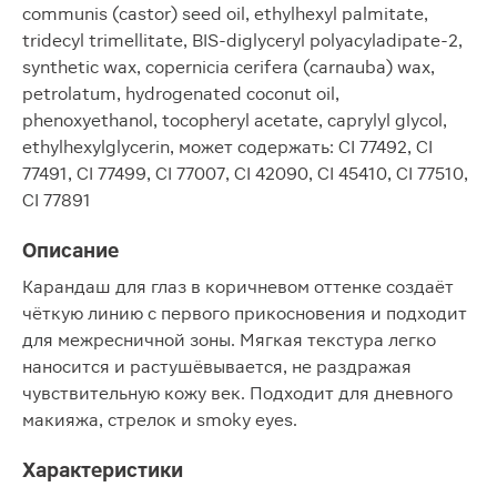
communis (castor) seed oil, ethylhexyl palmitate,
tridecyl trimellitate, BIS-diglyceryl polyacyladipate-2,
synthetic wax, copernicia cerifera (carnauba) wax,
petrolatum, hydrogenated coconut oil,
phenoxyethanol, tocopheryl acetate, caprylyl glycol,
ethylhexylglycerin, может содержать: CI 77492, CI
77491, CI 77499, CI 77007, CI 42090, CI 45410, CI 77510,
CI 77891
Описание
Карандаш для глаз в коричневом оттенке создаёт
чёткую линию с первого прикосновения и подходит
для межресничной зоны. Мягкая текстура легко
наносится и растушёвывается, не раздражая
чувствительную кожу век. Подходит для дневного
макияжа, стрелок и smoky eyes.
Характеристики