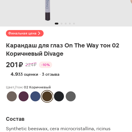
Финальная цена
Карандаш для глаз On The Way тон 02
Коричневый Divage
201 ₽
224 ₽
-10%
4.9
33 оценки · 3 отзыва
Цвет/тон:
02 Коричневый
Состав
Synthetic beeswax, cera microcristallina, ricinus